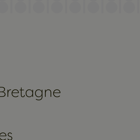
 Bretagne
es