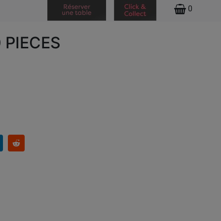
0
 PIECES